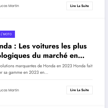
Lire La Suite
ucas Martin
 / MOTO
da : Les voitures les plus
ologiques du marché en
23
volutions marquantes de Honda en 2023 Honda fait
er sa gamme en 2023 en…
Lire La Suite
ucas Martin