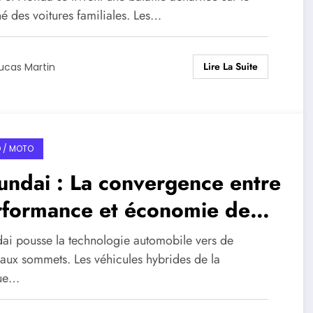
ur Votre Équipe ?
é des voitures familiales. Les…
Lire La Suite
ucas Martin
 / MOTO
ndai : La convergence entre
rformance et économie de
burant
ai pousse la technologie automobile vers de
aux sommets. Les véhicules hybrides de la
ue…