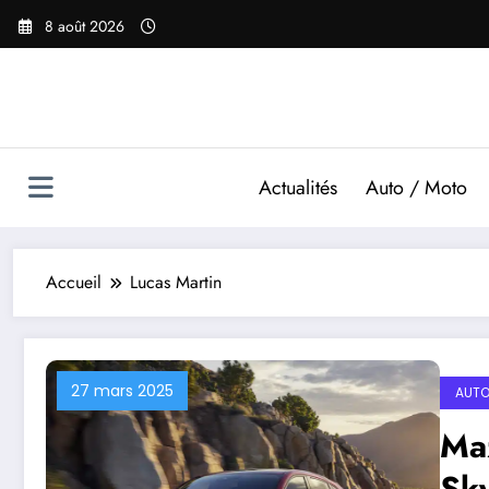
Aller
8 août 2026
au
contenu
Actualités
Auto / Moto
Accueil
Lucas Martin
27 mars 2025
AUTO
Maz
Sky