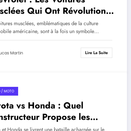
sclées Qui Ont Révolutionné
utomobile
oitures musclées, emblématiques de la culture
obile américaine, sont à la fois un symbole…
Lire La Suite
ucas Martin
 / MOTO
ota vs Honda : Quel
structeur Propose les
lleures Voitures Familiales
 et Honda se livrent une bataille acharnée sur le