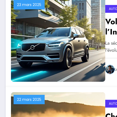
23 mars 2025
AUTO
Vol
l’I
La sé
l'évol
L
22 mars 2025
AUTO
Che