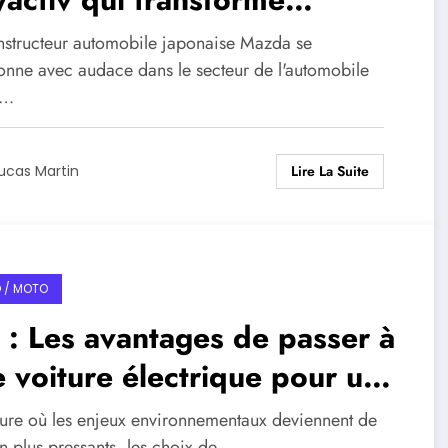
xpérience de conduite
nstructeur automobile japonaise Mazda se
ionne avec audace dans le secteur de l'automobile
e…
Lire La Suite
ucas Martin
 / MOTO
 : Les avantages de passer à
 voiture électrique pour un
nir durable
eure où les enjeux environnementaux deviennent de
n plus pressants, les choix de…