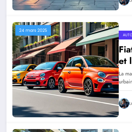
L
24 mars 2025
AUTO
Fia
et 
La ma
urbai
L