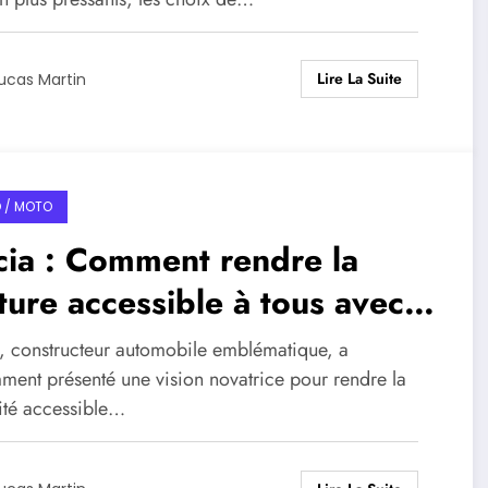
Lire La Suite
ucas Martin
 / MOTO
ia : Comment rendre la
ture accessible à tous avec
 solutions innovantes
, constructeur automobile emblématique, a
ment présenté une vision novatrice pour rendre la
ité accessible…