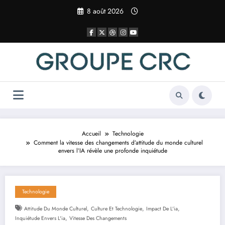
Aller
8 août 2026
au
contenu
Accueil
Technologie
Comment la vitesse des changements d’attitude du monde culturel
envers l’IA révèle une profonde inquiétude
Technologie
,
,
,
Attitude Du Monde Culturel
Culture Et Technologie
Impact De L'ia
,
Inquiétude Envers L'ia
Vitesse Des Changements