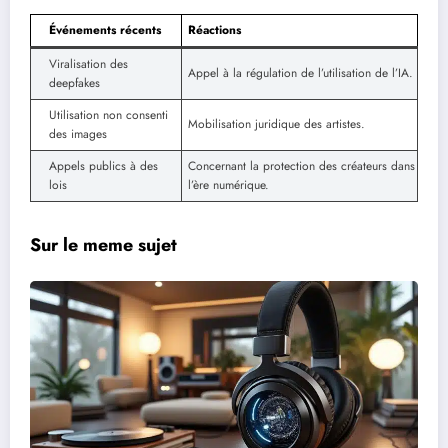
Événements récents
Réactions
Viralisation des
Appel à la régulation de l’utilisation de l’IA.
deepfakes
Utilisation non consenti
Mobilisation juridique des artistes.
des images
Appels publics à des
Concernant la protection des créateurs dans
lois
l’ère numérique.
Sur le meme sujet