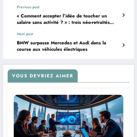
Previous post
« Comment accepter l’idée de toucher un
salaire sans activité ? » : trois néo-retraités
partagent leur expérience bouleversante de la
Next post
transition vers la retraite.
BMW surpasse Mercedes et Audi dans la
course aux véhicules électriques
VOUS DEVRIEZ AIMER