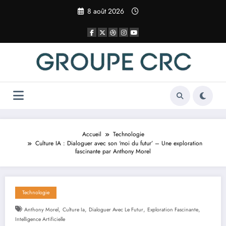
Aller
8 août 2026
au
contenu
Accueil
Technologie
Culture IA : Dialoguer avec son ‘moi du futur’ – Une exploration
fascinante par Anthony Morel
Technologie
,
,
,
,
Anthony Morel
Culture Ia
Dialoguer Avec Le Futur
Exploration Fascinante
Intelligence Artificielle