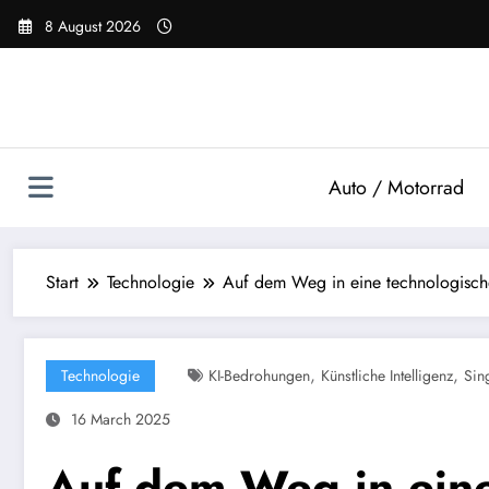
Zum
8 August 2026
Inhalt
springen
Auto / Motorrad
Start
Technologie
Auf dem Weg in eine technologische
,
,
Technologie
KI-Bedrohungen
Künstliche Intelligenz
Sing
16 March 2025
Auf dem Weg in eine