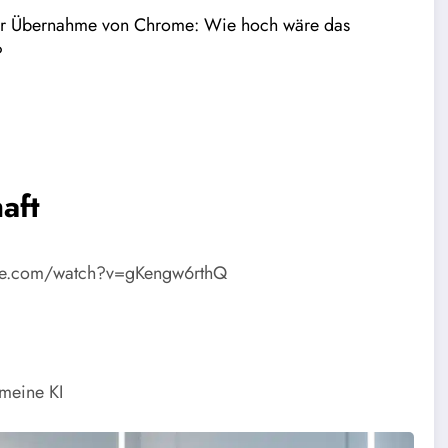
er Übernahme von Chrome: Wie hoch wäre das
?
aft
be.com/watch?v=gKengw6rthQ
meine KI