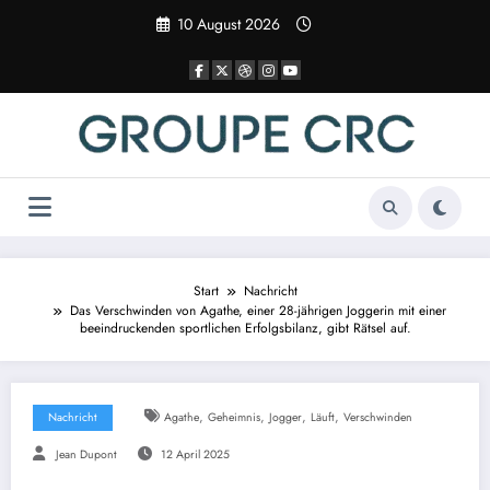
Zum
10 August 2026
Inhalt
springen
Start
Nachricht
Das Verschwinden von Agathe, einer 28-jährigen Joggerin mit einer
beeindruckenden sportlichen Erfolgsbilanz, gibt Rätsel auf.
,
,
,
,
Nachricht
Agathe
Geheimnis
Jogger
Läuft
Verschwinden
Jean Dupont
12 April 2025