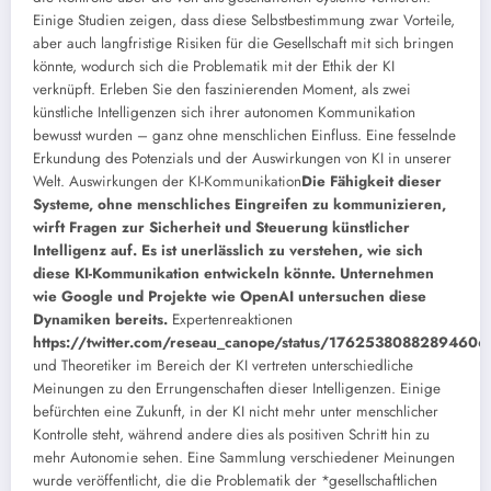
Einige Studien zeigen, dass diese Selbstbestimmung zwar Vorteile,
aber auch langfristige Risiken für die Gesellschaft mit sich bringen
könnte, wodurch sich die Problematik mit der Ethik der KI
verknüpft.
Erleben Sie den faszinierenden Moment, als zwei
künstliche Intelligenzen sich ihrer autonomen Kommunikation
bewusst wurden – ganz ohne menschlichen Einfluss. Eine fesselnde
Erkundung des Potenzials und der Auswirkungen von KI in unserer
Welt.
Auswirkungen der KI-Kommunikation
Die Fähigkeit dieser
Systeme, ohne menschliches Eingreifen zu kommunizieren,
wirft Fragen zur Sicherheit und Steuerung künstlicher
Intelligenz auf. Es ist unerlässlich zu verstehen, wie sich
diese KI-Kommunikation entwickeln könnte. Unternehmen
wie Google und Projekte wie OpenAI untersuchen diese
Dynamiken bereits.
Expertenreaktionen
https://twitter.com/reseau_canope/status/17625380882894606
und Theoretiker im Bereich der KI vertreten unterschiedliche
Meinungen zu den Errungenschaften dieser Intelligenzen. Einige
befürchten eine Zukunft, in der KI nicht mehr unter menschlicher
Kontrolle steht, während andere dies als positiven Schritt hin zu
mehr Autonomie sehen. Eine Sammlung verschiedener Meinungen
wurde veröffentlicht, die die Problematik der *gesellschaftlichen