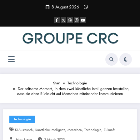
Zum
8 August 2026
Inhalt
springen
Start
Technologie
Der seltsame Moment, in dem zwei künstliche Intelligenzen feststellen,
dass sie ohne Rücksicht auf Menschen miteinander kommunizieren
Technologie
,
,
,
,
KI-Austausch
Künstliche Intelligenz
Menschen
Technologie
Zukunft
Marc Leroy
7 March 2025