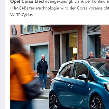
Opel Corsa Electric
angekündigt. Dank der kontinuie
(NMC)-Batterietechnologie wird der Corsa voraussicht
WLTP-Zyklus