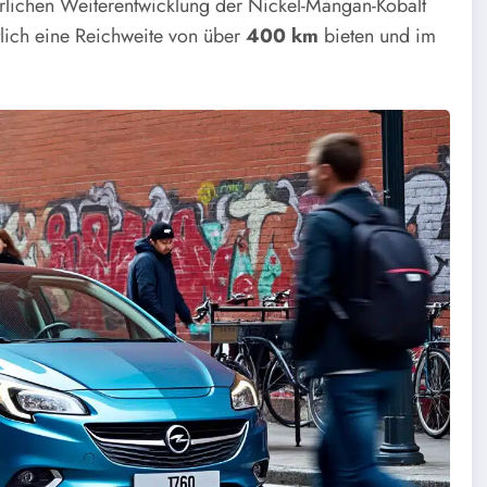
rlichen Weiterentwicklung der Nickel-Mangan-Kobalt
lich eine Reichweite von über
400 km
bieten und im