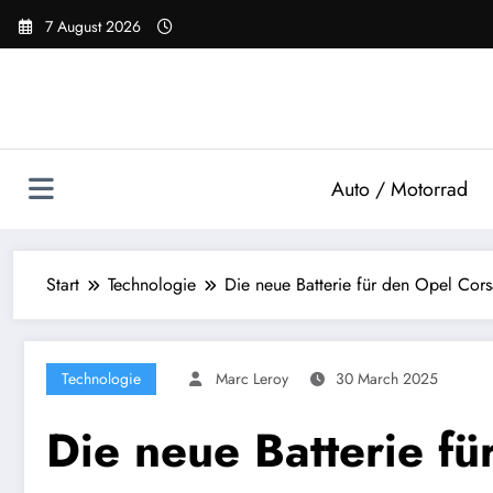
Zum
7 August 2026
Inhalt
springen
Auto / Motorrad
Start
Technologie
Die neue Batterie für den Opel Cor
Technologie
Marc Leroy
30 March 2025
Die neue Batterie f