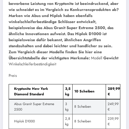
beworbene Leistung von Kryptonite ist beeindruckend, aber
wie schneidet es im Vergleich zu Konkurrenzprodukten ab?
Marken wie Abus und Hiplok haben ebenfalls
winkelschleiferbeständige Schlösser entwickelt,
beispielsweise das Abus Granit Super Extreme 2500, das
ähnliche Innovationen aufweist. Das Hiplok D1000 ist
beispielsweise dafür bekannt, ähnlichen Angriffen
standzuhalten und dabei leichter und handlicher zu sein.
Zum Vergleich dieser Modelle finden Sie hier eine
Übersichtstabelle der wichtigsten Merkmale:
Modell
Gewicht
Winkelschleiferbeständigkeit
Preis
Kryptonite New York
3,5
289,99
10 Scheiben
Diamond Standard
kg
€
Abus Granit Super Extreme
3
249,99
8 Scheiben
2500
kg
€
2,8
239,99
Hiplok D1000
8 Scheiben
kg
€