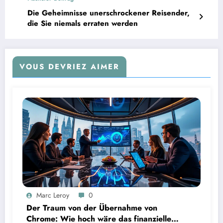
McKinsey Global Institute für das Institut de
l’Entreprise
Die Geheimnisse unerschrockener Reisender,
die Sie niemals erraten werden
VOUS DEVRIEZ AIMER
Marc Leroy
0
Der Traum von der Übernahme von
Chrome: Wie hoch wäre das finanzielle