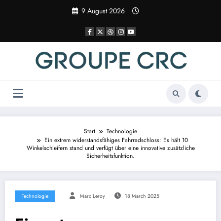
Zum
9 August 2026
Inhalt
springen
Start
Technologie
Ein extrem widerstandsfähiges Fahrradschloss: Es hält 10
Winkelschleifern stand und verfügt über eine innovative zusätzliche
Sicherheitsfunktion.
Technologie
Marc Leroy
18 March 2025