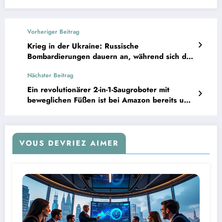
Vorheriger Beitrag
Krieg in der Ukraine: Russische
Bombardierungen dauern an, während sich die
Waffenstillstandsverhandlungen zwischen den
Nächster Beitrag
USA und Russland nähern.
Ein revolutionärer 2-in-1-Saugroboter mit
beweglichen Füßen ist bei Amazon bereits um
300 € reduziert.
VOUS DEVRIEZ AIMER