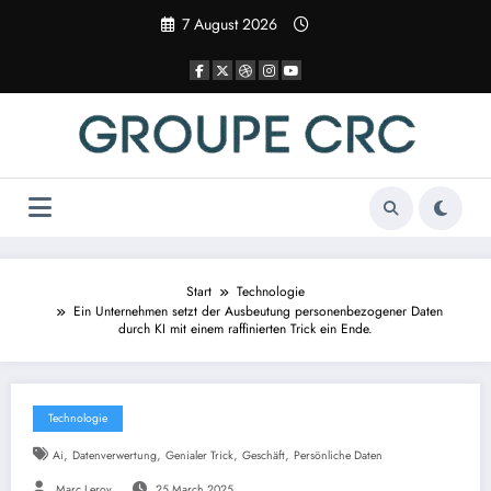
Zum
7 August 2026
Inhalt
springen
Start
Technologie
Ein Unternehmen setzt der Ausbeutung personenbezogener Daten
durch KI mit einem raffinierten Trick ein Ende.
Technologie
,
,
,
,
Ai
Datenverwertung
Genialer Trick
Geschäft
Persönliche Daten
Marc Leroy
25 March 2025