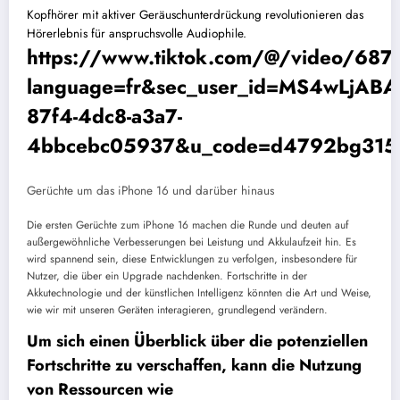
Kopfhörer mit aktiver Geräuschunterdrückung revolutionieren das
Hörerlebnis für anspruchsvolle Audiophile.
https://www.tiktok.com/@/video/6
language=fr&sec_user_id=MS4wLjA
87f4-4dc8-a3a7-
4bbcebc05937&u_code=d4792bg315
Gerüchte um das iPhone 16 und darüber hinaus
Die ersten Gerüchte zum iPhone 16 machen die Runde und deuten auf
außergewöhnliche Verbesserungen bei Leistung und Akkulaufzeit hin. Es
wird spannend sein, diese Entwicklungen zu verfolgen, insbesondere für
Nutzer, die über ein Upgrade nachdenken. Fortschritte in der
Akkutechnologie und der künstlichen Intelligenz könnten die Art und Weise,
wie wir mit unseren Geräten interagieren, grundlegend verändern.
Um sich einen Überblick über die potenziellen
Fortschritte zu verschaffen, kann die Nutzung
von Ressourcen wie