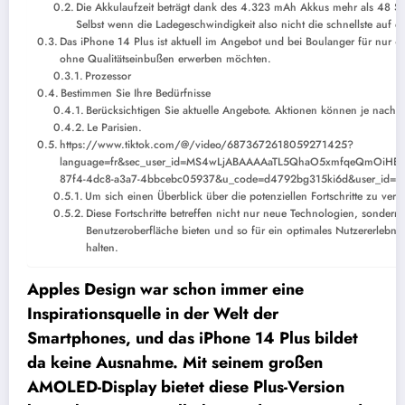
Die Akkulaufzeit beträgt dank des 4.323 mAh Akkus mehr als 48 St
Selbst wenn die Ladegeschwindigkeit also nicht die schnellste auf de
Das iPhone 14 Plus ist aktuell im Angebot und bei Boulanger für nur 699
ohne Qualitätseinbußen erwerben möchten.
Prozessor
Bestimmen Sie Ihre Bedürfnisse
Berücksichtigen Sie aktuelle Angebote. Aktionen können je nach H
Le Parisien.
https://www.tiktok.com/@/video/6873672618059271425?
language=fr&sec_user_id=MS4wLjABAAAAaTL5QhaO5xmfqeQmOiHEY
87f4-4dc8-a3a7-4bbcebc05937&u_code=d4792bg315ki6d&user_id
Um sich einen Überblick über die potenziellen Fortschritte zu ve
Diese Fortschritte betreffen nicht nur neue Technologien, sondern 
Benutzeroberfläche bieten und so für ein optimales Nutzererlebni
halten.
Apples Design war schon immer eine
Inspirationsquelle in der Welt der
Smartphones, und das iPhone 14 Plus bildet
da keine Ausnahme. Mit seinem großen
AMOLED-Display bietet diese Plus-Version