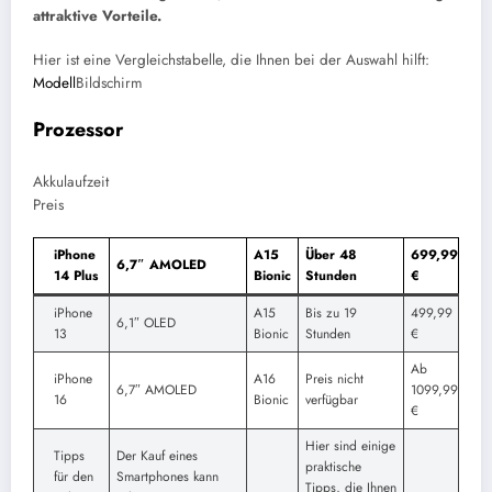
attraktive Vorteile.
Hier ist eine Vergleichstabelle, die Ihnen bei der Auswahl hilft:
Modell
Bildschirm
Prozessor
Akkulaufzeit
Preis
iPhone
A15
Über 48
699,99
6,7″ AMOLED
14 Plus
Bionic
Stunden
€
iPhone
A15
Bis zu 19
499,99
6,1″ OLED
13
Bionic
Stunden
€
Ab
iPhone
A16
Preis nicht
6,7″ AMOLED
1099,99
16
Bionic
verfügbar
€
Hier sind einige
Tipps
Der Kauf eines
praktische
für den
Smartphones kann
Tipps, die Ihnen