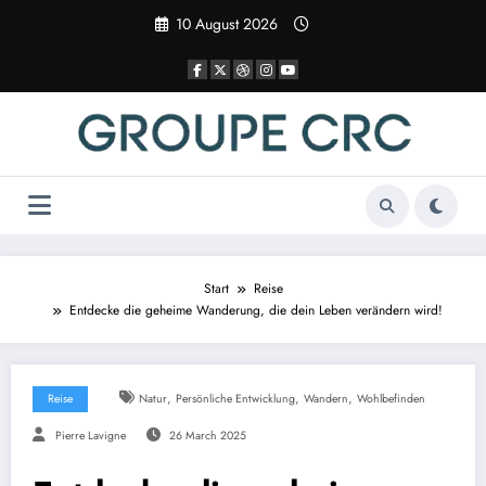
Zum
10 August 2026
Inhalt
springen
Start
Reise
Entdecke die geheime Wanderung, die dein Leben verändern wird!
,
,
,
Reise
Natur
Persönliche Entwicklung
Wandern
Wohlbefinden
Pierre Lavigne
26 March 2025