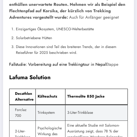
enthüllen unerwartete Routen. Nehmen wir als Beispiel den
Flechtenpfad auf Korsika, der kürzlich von Trekking
Adventures vorgestellt wurde:
Auch für Anfänger geeignet
Einzigartiges Ökosystem, UNESCO-Welterbestätte
Solarbetriebene Hütten
Diese Innovationen sind Teil des breiteren Trends, der in diesem
Reiseführer für 2025 beschrieben wird.
Fallstudie: Vorbereitung auf eine Trekkingtour in Nepal
Etappe
Lafuma Solution
Decathlon
Kälteschutz
Thermolite 850 Jacke
Alternative
Forclaz
Trinksystem
3-Liter-Trinkblase
700
Eine aktuelle Studie mit Salomon-
Psychologische
2-Liter-
Ausrüstung zeigt, dass 78 % der
Wirkung des
Trinkblase
regelmäßigen Wanderer Folgendes