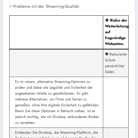
⚡ Probleme mit der Streaming-Qualität.
🔄 Risiko der
Weiterleitung
auf
fragwürdige
Webseiten.
🛡️ Reduzierter
Schutz
persönlicher
Daten.
Es ist ratsam, alternative Streaming-Optionen zu
prüfen und dabei die Legalität und Sicherheit der
angesehenen Inhalte zu gewährleisten. Es gibt
mehrere Alternativen, um Filme und Serien zu
genießen, ohne Ihre digitale Sicherheit zu gefährden.
Bevor Sie diese Optionen in Betracht ziehen, ist es
jedoch wichtig, die mit Droskop verbundenen Risiken
zu verstehen.
Entdecken Sie Droskop, die Streaming-Plattform, die