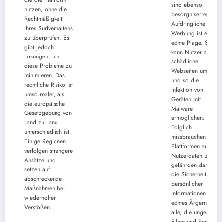
sind ebenso
nutzen, ohne die
besorgniserregend.
Rechtmäßigkeit
Aufdringliche
ihres Surfverhaltens
Werbung ist eine
zu überprüfen. Es
echte Plage. Sie
gibt jedoch
kann Nutzer auf
Lösungen, um
schädliche
diese Probleme zu
Webseiten umleiten
minimieren. Das
und so die
rechtliche Risiko ist
Infektion von
umso realer, als
Geräten mit
die europäische
Malware
Gesetzgebung von
ermöglichen.
Land zu Land
Folglich
unterschiedlich ist.
missbrauchen diese
Einige Regionen
Plattformen auch
verfolgen strengere
Nutzerdaten und
Ansätze und
gefährden damit
setzen auf
die Sicherheit
abschreckende
persönlicher
Maßnahmen bei
Informationen. Ein
wiederholten
echtes Ärgernis für
Verstößen.
alle, die ungestört
Filme und Serien