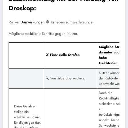
Droskop:
Risiken
Auswirkungen
🛑 Urheberrechtsverletzungen
Mögliche rechtliche Schritte gegen Nutzer.
Mögliche Strafen,
darunter auch
⚔️ Finanzielle Strafen
hohe
Geldstrafen.
Nutzer können von
🔍 Verstärkte Überwachung
den Behörden
überwacht werden.
Doch die
Rechtmäßigkeit ist
nicht der einzige
Diese Gefahren
zu
stellen ein
berücksichtigende
erhebliches Risiko
Aspekt. Technische
für diejenigen dar,
Schwachstellen
die die Plattform