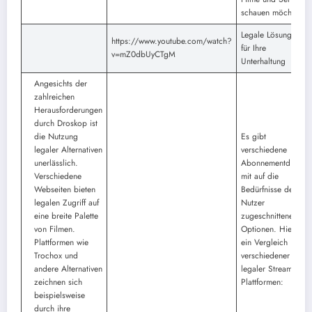
schauen möchten.
Legale Lösungen
https://www.youtube.com/watch?
für Ihre
v=mZ0dbUyCTgM
Unterhaltung
Angesichts der
zahlreichen
Herausforderungen
durch Droskop ist
die Nutzung
Es gibt
legaler Alternativen
verschiedene
unerlässlich.
Abonnementdienste
Verschiedene
mit auf die
Webseiten bieten
Bedürfnisse der
legalen Zugriff auf
Nutzer
eine breite Palette
zugeschnittenen
von Filmen.
Optionen. Hier ist
Plattformen wie
ein Vergleich
Trochox und
verschiedener
andere Alternativen
legaler Streaming-
zeichnen sich
Plattformen:
beispielsweise
durch ihre