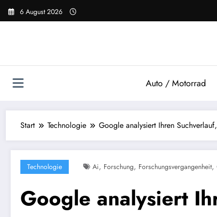
Zum
6 August 2026
Inhalt
springen
Auto / Motorrad
Start
Technologie
Google analysiert Ihren Suchverlauf
,
,
,
Technologie
Ai
Forschung
Forschungsvergangenheit
Google analysiert Ih