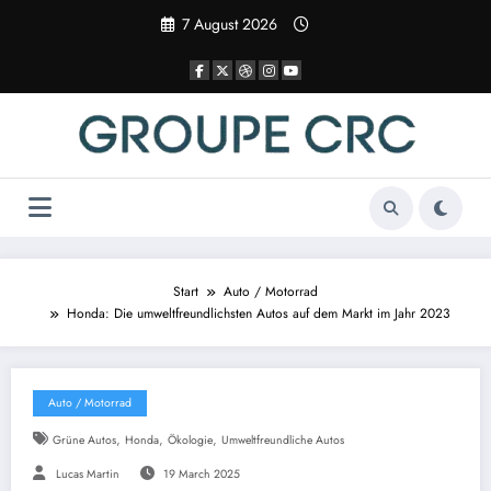
Zum
7 August 2026
Inhalt
springen
Start
Auto / Motorrad
Honda: Die umweltfreundlichsten Autos auf dem Markt im Jahr 2023
Auto / Motorrad
,
,
,
Grüne Autos
Honda
Ökologie
Umweltfreundliche Autos
Lucas Martin
19 March 2025