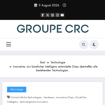
Zum
9 August 2026
Inhalt
springen
Start
Technologie
Innovative, von künstlicher Intelligenz entwickelte Chips übertreffen alle
bestehenden Technologien.
Technologie
,
,
,
Fortschrittliche Technologien
Hardware
Innovative Chips
Künstliche
,
Intelligenz
Technologische Innovation