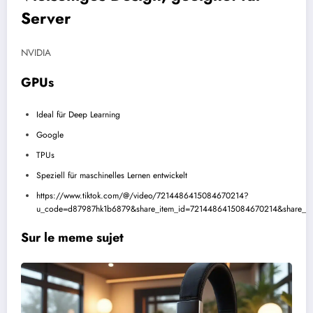
Server
NVIDIA
GPUs
Ideal für
Deep Learning
Google
TPUs
Speziell für maschinelles Lernen entwickelt
https://www.tiktok.com/@/video/7214486415084670214?
u_code=d87987hk1b6879&share_item_id=7214486415084670214&share_a
Sur le meme sujet