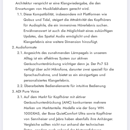
Architektur verspricht er eine Klangwiedergabe, die den
Erwartungen von Musikliebhabern gerecht wird.
Diese Kompatibilität, insbesondere mit Plattformen wie
Qobuz und Tidal, steigert die Attraktivität des Kopfhörers
für Audiophile, die ein immersives Hörerlebnis suchen.
Erwähnenswert ist auch die Möglichkeit eines zukünftigen
Updates, das Spatial Audio ermöglicht und dem
Klangerlebnis eine weitere Dimension hinzufügt.
Audioformate
Angesichts des zunehmenden Lärmpegels in unserem
Alltag ist ein effektives System zur aktiven
Geräuschunterdrückung wichtiger denn je. Der Px7 S3
verfügt über acht Mikrofone, darunter zwei speziell für die
Sprachaufnahme, und bietet so ein einzigartiges und
personalisiertes Klangerlebnis.
Überarbeitete Bedienelemente für intuitive Bedienung
ADI Pure Voice
Auf dem Markt für Kopfhörer mit aktiver
Geräuschunterdrückung (ANC) konkurrieren mehrere
Marken um Marktanteile. Modelle wie der Sony WH-
1000XM5, der Bose QuietComfort Ultra sowie Kopfhörer
von Sennheiser und Jabra haben ebenfalls ihre Anhänger.
Vergleiche sollten nicht nur anhand der technischen