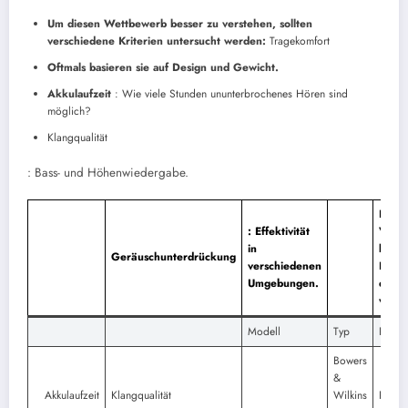
Um diesen Wettbewerb besser zu verstehen, sollten
verschiedene Kriterien untersucht werden:
Tragekomfort
Oftmals basieren sie auf Design und Gewicht.
Akkulaufzeit
: Wie viele Stunden ununterbrochenes Hören sind
möglich?
Klangqualität
: Bass- und Höhenwiedergabe.
Eine
: Effektivität
Vergl
in
kann 
Geräuschunterdrückung
verschiedenen
Beson
Umgebungen.
der M
veran
Modell
Typ
Preis
Bowers
&
Akkulaufzeit
Klangqualität
Wilkins
Rund