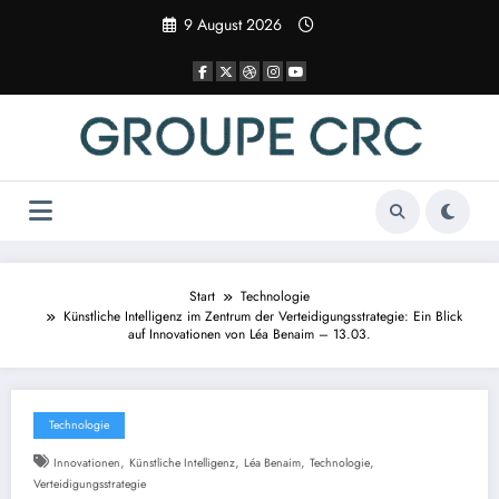
Zum
9 August 2026
Inhalt
springen
Start
Technologie
Künstliche Intelligenz im Zentrum der Verteidigungsstrategie: Ein Blick
auf Innovationen von Léa Benaim – 13.03.
Technologie
,
,
,
,
Innovationen
Künstliche Intelligenz
Léa Benaim
Technologie
Verteidigungsstrategie