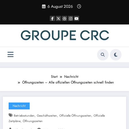
Zum
6 August 2026
Inhalt
springen
Start
Nachricht
Öffnungszeiten – Alle offiziellen Öffnungszeiten schnell finden
Nachricht
,
,
,
Betriebsstunden
Geschäftszeiten
Offizielle Öffnungszeiten
Offizielle
,
Zeitpläne
Öffnungszeiten