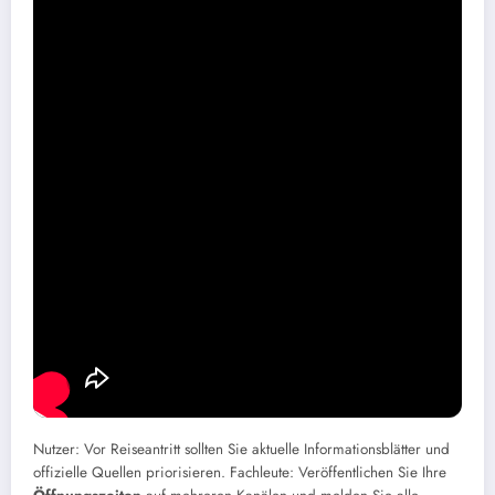
Ihren Zeitplan und beteiligen Sie
sich am Verzeichnis.
Community-Plattformen ermöglichen es Nutzern, Einträge
hinzuzufügen oder zu korrigieren, ohne ein Konto erstellen zu
müssen, was Aktualisierungen beschleunigt. Für Freiberufler und
Selbstständige mit mehreren Standorten vereinfacht ein zentrales
Verzeichnis die Verwaltung.
offizielle Zeitpläne
.
Um schnell auf eine anerkannte Datenbank zuzugreifen, besuchen
Sie
Öffnungszeiten.fr
Hier veröffentlichen Nutzer verifizierte
Informationen. Ende des Abschnitts: Teilen verbessert das
gemeinsame Erlebnis.
Hinweise für Anwender und
Fachleute
Nutzer: Vor Reiseantritt sollten Sie aktuelle Informationsblätter und
offizielle Quellen priorisieren. Fachleute: Veröffentlichen Sie Ihre