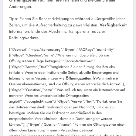
Öffnungszeiten
auf mehreren Kanälen und melden Sie alle
Änderungen.
Tipp: Planen Sie Benachrichtigungen während außergewöhnlicher
Zeiten, um die Aufrechterhaltung zu gewährleisten.
Verfügbarkeit
Information. Ende des Abschnitts: Transparenz reduziert
Reibungsverluste.
{“@context”:”https://schema.org”,”@type”:”FAQPage”,”mainEntity”:
[{“@type”:”Question”,”name”:”Wie kann ich überprüfen, ob die
Öffnungszeiten 0 Tage betragen?””,”acceptedAnswer”:
{“@type”:”Answer”,”text”:”Vergleichen Sie den Eintrag des Betriebs
(offizielle Website oder institutionelle Seite), aktuelle Bewertungen und
Informationen in Verzeichnissen wie
Öffnungszeiten.fr
Wenn mehrere
Quellen übereinstimmen, sind die Öffnungszeiten wahrscheinlich korrekt.}},
{“@type”:”Question”,”name”:”Was soll ich tun, wenn ein Unternehmen auf
mehreren Websites unterschiedliche Öffnungszeiten
angibt?””,”acceptedAnswer”:{“@type”:”Answer”,”text”:”Kontaktieren Sie
das Unternehmen direkt telefonisch oder per Nachricht, um dies zu
bestätigen. Melden Sie die Diskrepanz anschließend in den
entsprechenden Verzeichnissen, damit die Daten korrigiert werden
können.”}},{“@type”:”Question”,”name”:”Können die Öffnungszeiten einer
öffentlichen Einrichtung in einem Verzeichnis geändert