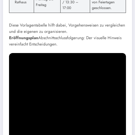
Rathaus
/ 13:30 –
von Feiertagen
Freitag
17:00
geschlossen.
Diese Vorlagentabelle hilft dabei, Vorgehensweisen zu vergleichen
und die eigenen zu organisieren.
Eröffnungsplan
Abschnittsschlussfolgerung: Der visuelle Hinweis
vereinfacht Entscheidungen.
Melden Sie einen Fehler, teilen Sie