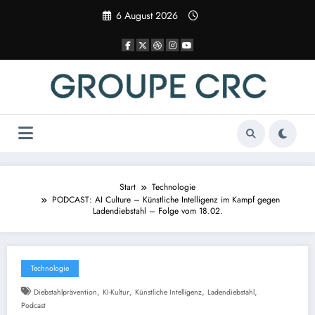
Zum
6 August 2026
Inhalt
springen
Start
Technologie
PODCAST: AI Culture – Künstliche Intelligenz im Kampf gegen
Ladendiebstahl – Folge vom 18.02.
Technologie
,
,
,
,
Diebstahlprävention
KI-Kultur
Künstliche Intelligenz
Ladendiebstahl
Podcast