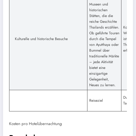
Museen und
historischen
Stätten, die die
reiche Geschichte
Thailands erzählen.
Kostenüb
Ob geführte Touren
Welches
Kulturelle und historische Besuche
durch die Tempel
ist für e
von Ayutthaya oder
Thailand
Bummel über
erforder
traditionelle Märkte
– jede Aktivität
bietet eine
einzigartige
Gelegenheit,
Neues zu lernen.
Durchsch
Reiseziel
Tagesko
Kosten pro Hotelübernachtung