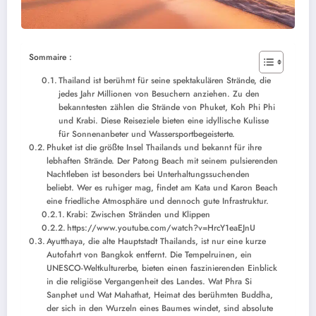
Sommaire :
Thailand ist berühmt für seine spektakulären Strände, die
jedes Jahr Millionen von Besuchern anziehen. Zu den
bekanntesten zählen die Strände von Phuket, Koh Phi Phi
und Krabi. Diese Reiseziele bieten eine idyllische Kulisse
für Sonnenanbeter und Wassersportbegeisterte.
Phuket ist die größte Insel Thailands und bekannt für ihre
lebhaften Strände. Der Patong Beach mit seinem pulsierenden
Nachtleben ist besonders bei Unterhaltungssuchenden
beliebt. Wer es ruhiger mag, findet am Kata und Karon Beach
eine friedliche Atmosphäre und dennoch gute Infrastruktur.
Krabi: Zwischen Stränden und Klippen
https://www.youtube.com/watch?v=HrcY1eaEJnU
Ayutthaya, die alte Hauptstadt Thailands, ist nur eine kurze
Autofahrt von Bangkok entfernt. Die Tempelruinen, ein
UNESCO-Weltkulturerbe, bieten einen faszinierenden Einblick
in die religiöse Vergangenheit des Landes. Wat Phra Si
Sanphet und Wat Mahathat, Heimat des berühmten Buddha,
der sich in den Wurzeln eines Baumes windet, sind absolute