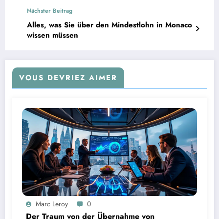
statt: Es geht nicht mehr um Widerstand,
Nächster Beitrag
sondern darum, unseren Platz in dieser neuen
Welt zu finden.
Alles, was Sie über den Mindestlohn in Monaco
wissen müssen
VOUS DEVRIEZ AIMER
Marc Leroy
0
Der Traum von der Übernahme von