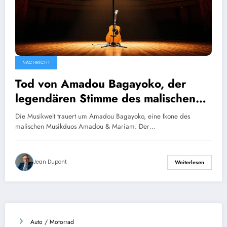
NACHRICHT
Tod von Amadou Bagayoko, der
legendären Stimme des malischen
Duos Amadou und Mariam
Die Musikwelt trauert um Amadou Bagayoko, eine Ikone des
malischen Musikduos Amadou & Mariam. Der…
Jean Dupont
Weiterlesen
Auto / Motorrad