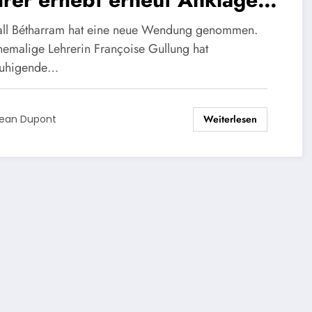
gen das Ehepaar Bayrou
all Bétharram hat eine neue Wendung genommen.
hemalige Lehrerin Françoise Gullung hat
ruhigende…
Weiterlesen
ean Dupont