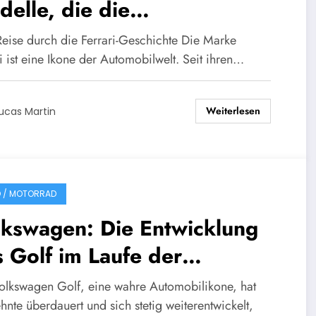
elle, die die
tomobilgeschichte
Reise durch die Ferrari-Geschichte Die Marke
olutionierten
i ist eine Ikone der Automobilwelt. Seit ihren…
Weiterlesen
ucas Martin
 / MOTORRAD
lkswagen: Die Entwicklung
 Golf im Laufe der
rzehnte
olkswagen Golf, eine wahre Automobilikone, hat
hnte überdauert und sich stetig weiterentwickelt,