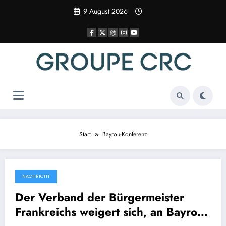
Zum
9 August 2026
Inhalt
springen
Start
Bayrou-Konferenz
NACHRICHT
16 April 2025
Der Verband der Bürgermeister
Frankreichs weigert sich, an Bayrous