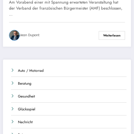
Konferenz über öffentliche Finanzen
Am Vorabend einer mit Spannung erwarteten Veranstaltung hat
teilzunehmen.
der Verband der französischen Bürgermeister (AMF) beschlossen,
…
Jean Dupont
Weiterlesen
Auto / Motorrad
Beratung
Gesundheit
Glücksspiel
Nachricht