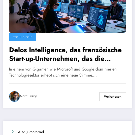
TECHNOLOGIE
Delos Intelligence, das französische
Start-up-Unternehmen, das die
Giganten Microsoft und Google im
In einem von Giganten wie Microsoft und Google dominierten
Bereich der Office-Suiten
Technologiesektor erhebt sich eine neue Stimme.…
herausfordert
Marc Leroy
Weiterlesen
Auto / Motorrad