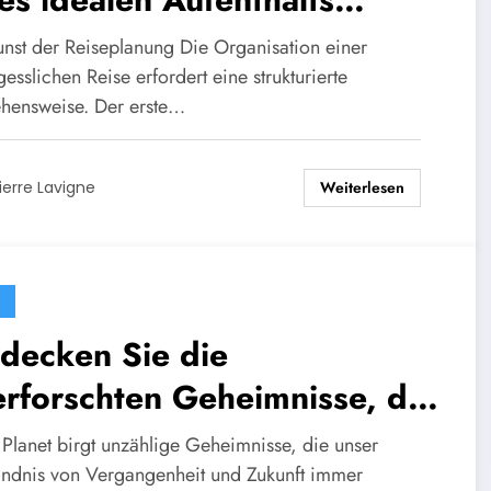
hüllt!
unst der Reiseplanung Die Organisation einer
esslichen Reise erfordert eine strukturierte
hensweise. Der erste…
Weiterlesen
ierre Lavigne
decken Sie die
rforschten Geheimnisse, die
ere Sicht auf die Welt
 Planet birgt unzählige Geheimnisse, die unser
rändern!
ändnis von Vergangenheit und Zukunft immer