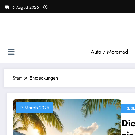
Zum
6 August 2026
Inhalt
springen
Auto / Motorrad
Start
Entdeckungen
17 March 2025
REISE
Di
ein