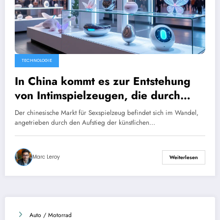
TECHNOLOGIE
In China kommt es zur Entstehung
von Intimspielzeugen, die durch
künstliche Intelligenz verbessert
Der chinesische Markt für Sexspielzeug befindet sich im Wandel,
werden.
angetrieben durch den Aufstieg der künstlichen…
Marc Leroy
Weiterlesen
Auto / Motorrad