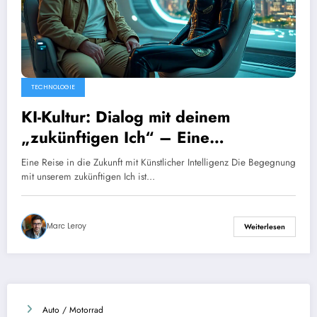
TECHNOLOGIE
KI-Kultur: Dialog mit deinem
„zukünftigen Ich“ – Eine
faszinierende Erkundung von
Eine Reise in die Zukunft mit Künstlicher Intelligenz Die Begegnung
Anthony Morel
mit unserem zukünftigen Ich ist…
Marc Leroy
Weiterlesen
Auto / Motorrad