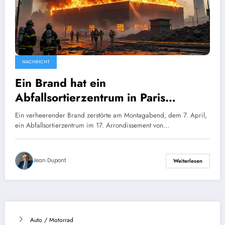
NACHRICHT
Ein Brand hat ein
Abfallsortierzentrum in Paris
verwüstet: Die Feuerwehr rät, das
Ein verheerender Brand zerstörte am Montagabend, dem 7. April,
Gebiet zu meiden.
ein Abfallsortierzentrum im 17. Arrondissement von…
Jean Dupont
Weiterlesen
Auto / Motorrad