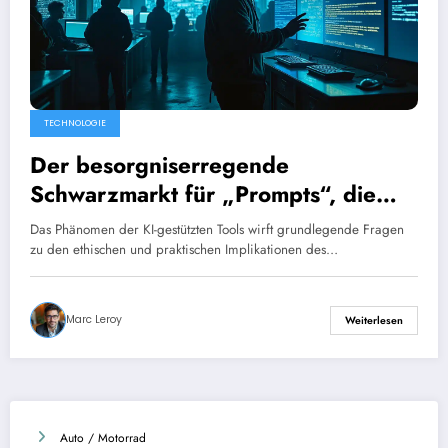
TECHNOLOGIE
Der besorgniserregende
Schwarzmarkt für „Prompts“, die
das Potenzial von KI freisetzen
Das Phänomen der KI-gestützten Tools wirft grundlegende Fragen
zu den ethischen und praktischen Implikationen des…
Marc Leroy
Weiterlesen
Auto / Motorrad