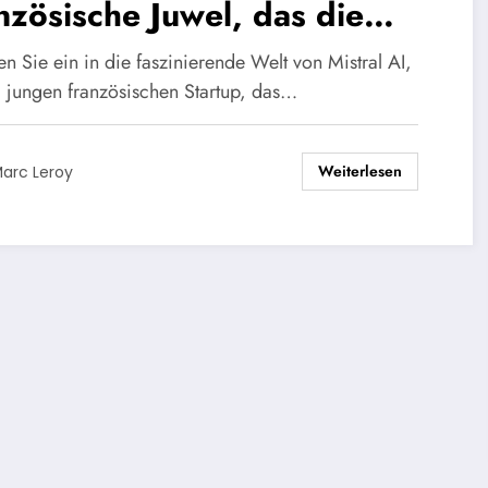
nzösische Juwel, das die
n-Source-KI revolutioniert.
n Sie ein in die faszinierende Welt von Mistral AI,
 jungen französischen Startup, das…
Weiterlesen
arc Leroy