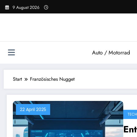
Zum
9 August 2026
Inhalt
springen
Auto / Motorrad
Start
Französisches Nugget
22 April 2025
TECH
Ent