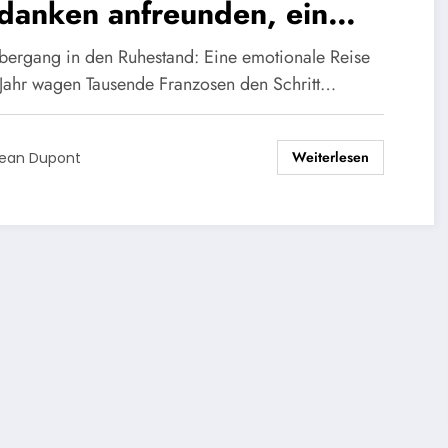
danken anfreunden, ein
alt zu beziehen, ohne zu
bergang in den Ruhestand: Eine emotionale Reise
eiten?“: Drei frisch
 Jahr wagen Tausende Franzosen den Schritt…
sionierte Menschen teilen
Weiterlesen
re lebensverändernde
ean Dupont
fahrung beim Übergang in
n Ruhestand.