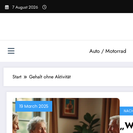
Zum
7 August 2026
Inhalt
springen
Auto / Motorrad
Start
Gehalt ohne Aktivität
19 March 2025
NACH
„W