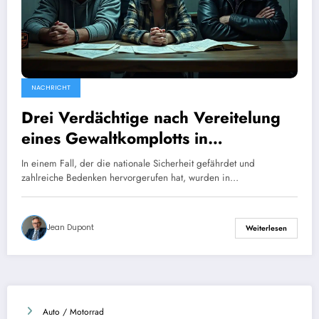
NACHRICHT
Drei Verdächtige nach Vereitelung
eines Gewaltkomplotts in
Nordfrankreich in Haft
In einem Fall, der die nationale Sicherheit gefährdet und
zahlreiche Bedenken hervorgerufen hat, wurden in…
Jean Dupont
Weiterlesen
Auto / Motorrad