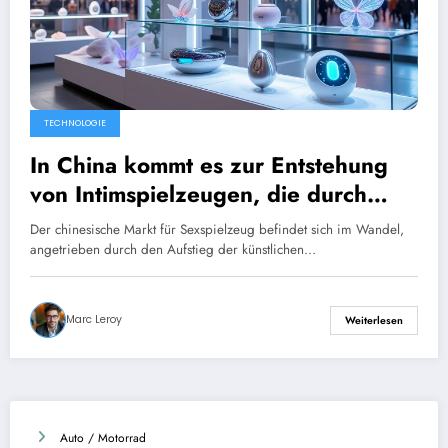
TECHNOLOGIE
In China kommt es zur Entstehung
von Intimspielzeugen, die durch
künstliche Intelligenz verbessert
Der chinesische Markt für Sexspielzeug befindet sich im Wandel,
werden.
angetrieben durch den Aufstieg der künstlichen…
Marc Leroy
Weiterlesen
Auto / Motorrad