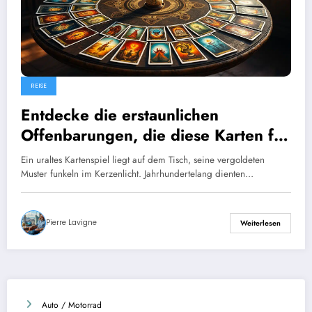
REISE
Entdecke die erstaunlichen
Offenbarungen, die diese Karten für
deine Zukunft bereithalten!
Ein uraltes Kartenspiel liegt auf dem Tisch, seine vergoldeten
Muster funkeln im Kerzenlicht. Jahrhundertelang dienten…
Pierre Lavigne
Weiterlesen
Auto / Motorrad