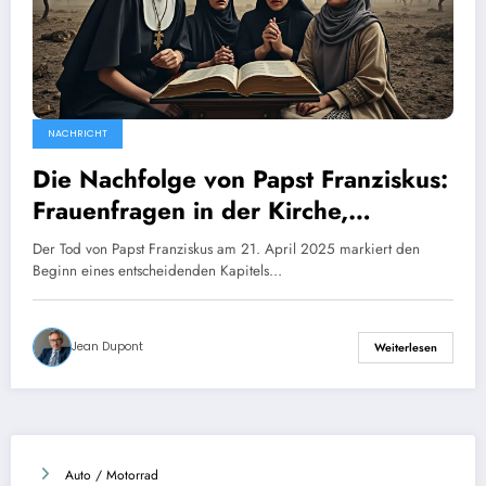
NACHRICHT
Die Nachfolge von Papst Franziskus:
Frauenfragen in der Kirche,
Konflikte in der Ukraine und im
Der Tod von Papst Franziskus am 21. April 2025 markiert den
Gazastreifen – welche
Beginn eines entscheidenden Kapitels…
Herausforderungen erwarten den
künftigen Papst?
Jean Dupont
Weiterlesen
Auto / Motorrad