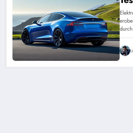
Elekt
erobe
durc
L