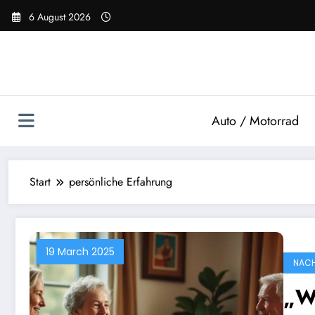
Zum
6 August 2026
Inhalt
springen
Auto / Motorrad
Start
persönliche Erfahrung
19 March 2025
NACH
„W