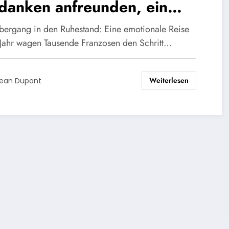
danken anfreunden, ein
alt zu beziehen, ohne zu
bergang in den Ruhestand: Eine emotionale Reise
eiten?“: Drei frisch
 Jahr wagen Tausende Franzosen den Schritt…
sionierte Menschen teilen
Weiterlesen
re lebensverändernde
ean Dupont
fahrung beim Übergang in
n Ruhestand.