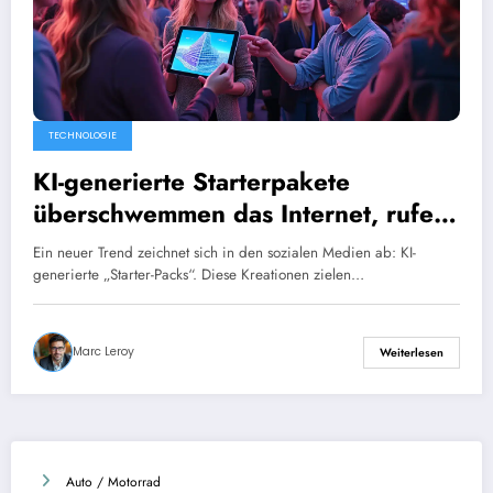
TECHNOLOGIE
KI-generierte Starterpakete
überschwemmen das Internet, rufen
aber gemischte Reaktionen hervor.
Ein neuer Trend zeichnet sich in den sozialen Medien ab: KI-
generierte „Starter-Packs“. Diese Kreationen zielen…
Marc Leroy
Weiterlesen
Auto / Motorrad