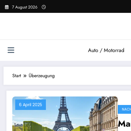
Zum
7 August 2026
Inhalt
springen
Auto / Motorrad
Start
Überzeugung
6 April 2025
NACH
Mar