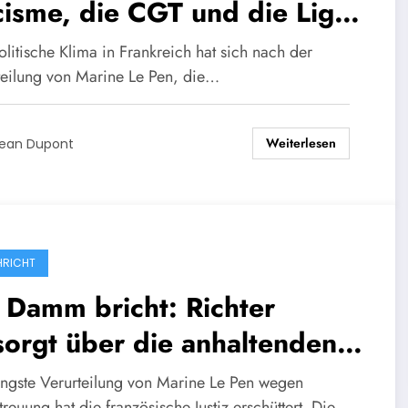
isme, die CGT und die Liga
 Menschenrechte schließen
litische Klima in Frankreich hat sich nach der
h am 12. April zu einer
teilung von Marine Le Pen, die…
monstration zusammen, um
Weiterlesen
 Rechtsstaatlichkeit zu
ean Dupont
hren.
RICHT
 Damm bricht: Richter
orgt über die anhaltenden
riffe auf die Justiz nach der
üngste Verurteilung von Marine Le Pen wegen
reuung hat die französische Justiz erschüttert. Die…