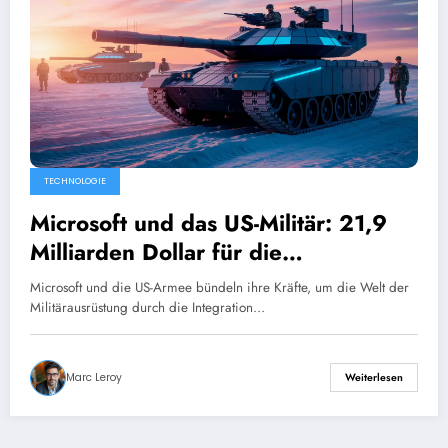
TECHNOLOGIE
Microsoft und das US-Militär: 21,9
Milliarden Dollar für die
Modernisierung militärischer
Microsoft und die US-Armee bündeln ihre Kräfte, um die Welt der
Ausrüstung mit künstlicher
Militärausrüstung durch die Integration…
Intelligenz
Marc Leroy
Weiterlesen