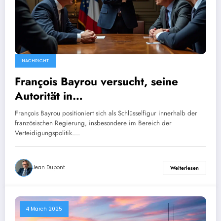
NACHRICHT
François Bayrou versucht, seine
Autorität in
Verteidigungsangelegenheiten
François Bayrou positioniert sich als Schlüsselfigur innerhalb der
gegenüber Sébastien Lecornu
französischen Regierung, insbesondere im Bereich der
Verteidigungspolitik.…
geltend zu machen.
Jean Dupont
Weiterlesen
4 March 2025