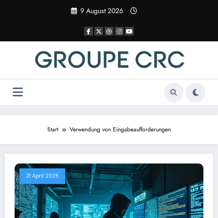
Zum
9 August 2026
Inhalt
springen
Start
Verwendung von Eingabeaufforderungen
21 April 2025