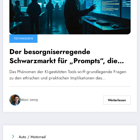
TECHNOLOGIE
Der besorgniserregende
Schwarzmarkt für „Prompts“, die
das Potenzial von KI freisetzen
Das Phänomen der KI-gestützten Tools wirft grundlegende Fragen
zu den ethischen und praktischen Implikationen des…
Marc Leroy
Weiterlesen
Auto / Motorrad