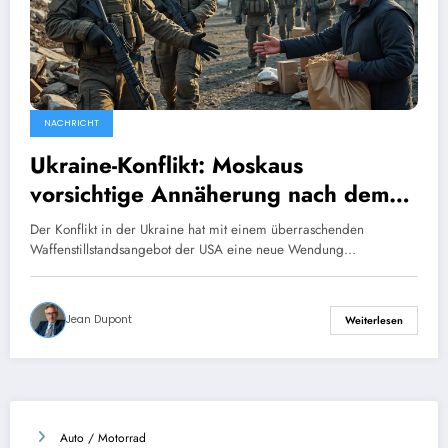
NACHRICHT
Ukraine-Konflikt: Moskaus
vorsichtige Annäherung nach dem
Waffenstillstandsangebot
Der Konflikt in der Ukraine hat mit einem überraschenden
Waffenstillstandsangebot der USA eine neue Wendung…
Jean Dupont
Weiterlesen
Auto / Motorrad