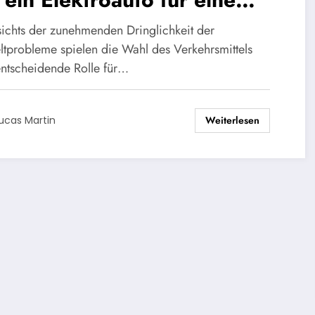
hhaltige Zukunft
ichts der zunehmenden Dringlichkeit der
tprobleme spielen die Wahl des Verkehrsmittels
entscheidende Rolle für…
Weiterlesen
ucas Martin