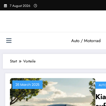
Zum
7 August 2026
Inhalt
springen
Auto / Motorrad
Start
Vorteile
26 March 2025
AUTO
Kia
auf