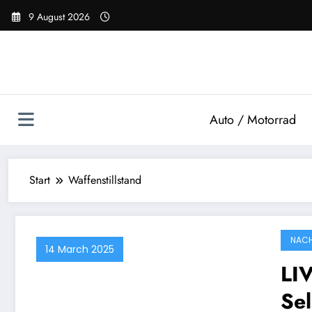
Zum
9 August 2026
Inhalt
springen
Auto / Motorrad
Start
Waffenstillstand
NACH
14 March 2025
LIV
Sel