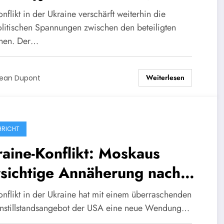
erikanischen
nflikt in der Ukraine verschärft weiterhin die
fenstillstandsvorschlag zu
litischen Spannungen zwischen den beteiligten
nen. Der…
ipulieren.
Weiterlesen
ean Dupont
RICHT
aine-Konflikt: Moskaus
sichtige Annäherung nach
 Waffenstillstandsangebot
onflikt in der Ukraine hat mit einem überraschenden
nstillstandsangebot der USA eine neue Wendung…