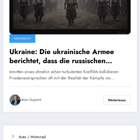
NACHRICHT
Ukraine: Die ukrainische Armee
berichtet, dass die russischen
Offensiven trotz der von Wladimir
Inmitten eines ohnehin schon turbulenten Konflikts kollidieren
Putin verkündeten Waffenruhe
Friedensversprechen oft mit der Realität der Kämpfe vor…
andauern.
Jean Dupont
Weiterlesen
Auto / Motorrad