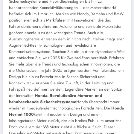
Sicherheitssysteme und Hybridtechnologien bis hin zu
bahnbrechenden Konnektivitätslösungen – der Motorradmarkt
befindet sich im Umbruch. Marken wie Honda, Yamaha und BMW
positionieren sich als Marktführer mit Innovationen, die das
Fahrerlebnis neu definieren. Autonome und vernetzte Motorräder
gehören ebenfalls zu den wichtigsten Trends. Auch die
Ausrüstungshersteller stehen dem in nichts nach: Helme integrieren
Augmented-Reality-Technologien und revolutionäre
Kommunikationssysteme. Tauchen Sie ein in diese dynamische Welt
und entdecken Sie, was 2025 für Zweirad-Fans bereithält. Erfahren
Sie mehr über die Trends und technologischen Innovationen, die
die Motorradwelt im Jahr 2025 prägen werden. Von futuristischem
Design bis hin zu Fortschritten in Sachen Sicherheit und
Konnektivität – erleben Sie eine Zukunft, in der Leistung und
Fahrspaß neu definiert werden.
Legendäre Marken an der Spitze
der Innovation
Honda: Revolutionäre Motoren und
bahnbrechende Sicherheitssysteme
Honda überrascht immer
wieder mit bedeutenden technologischen Fortschritten. Die
Honda
Hornet 1000
kehrt mit modernem Design und einem
leistungsstarken Motor zurück, der ein breites Publikum anspricht.
Doch vor allem der
V3
Motor zieht die Blicke auf sich. Dieser
Dreizylinder-V-Motor mit elektrischem Kompressor positioniert