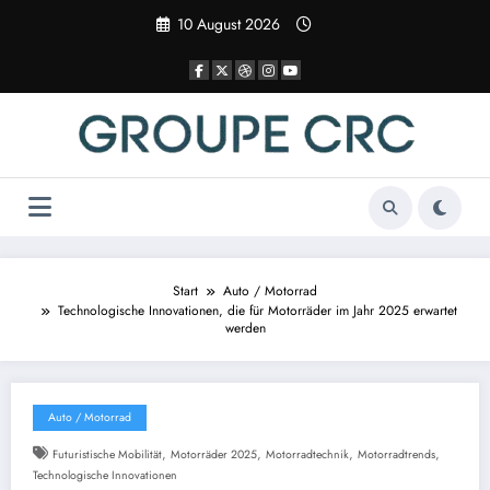
Zum
10 August 2026
Inhalt
springen
Start
Auto / Motorrad
Technologische Innovationen, die für Motorräder im Jahr 2025 erwartet
werden
Auto / Motorrad
,
,
,
,
Futuristische Mobilität
Motorräder 2025
Motorradtechnik
Motorradtrends
Technologische Innovationen