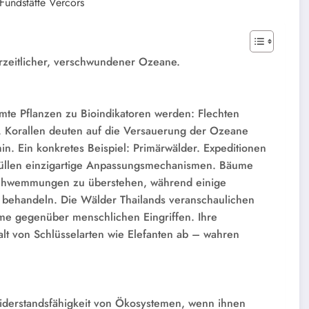
 Fundstätte Vercors
rzeitlicher, verschwundener Ozeane.
mte Pflanzen zu Bioindikatoren werden: Flechten
. Korallen deuten auf die Versauerung der Ozeane
n. Ein konkretes Beispiel: Primärwälder. Expeditionen
üllen einzigartige Anpassungsmechanismen. Bäume
rschwemmungen zu überstehen, während einige
st behandeln. Die Wälder Thailands veranschaulichen
eme gegenüber menschlichen Eingriffen. Ihre
lt von Schlüsselarten wie Elefanten ab – wahren
iderstandsfähigkeit von Ökosystemen, wenn ihnen