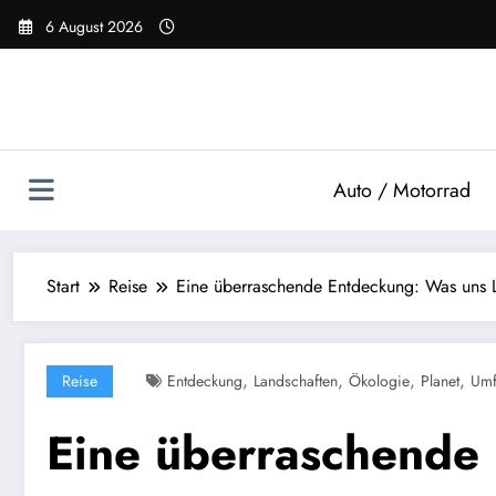
Zum
6 August 2026
Inhalt
springen
Auto / Motorrad
Start
Reise
Eine überraschende Entdeckung: Was uns L
,
,
,
,
Reise
Entdeckung
Landschaften
Ökologie
Planet
Umf
Eine überraschende