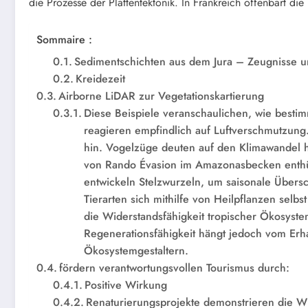
die Prozesse der Plattentektonik. In Frankreich offenbart die
Sommaire :
Sedimentschichten aus dem Jura – Zeugnisse u
Kreidezeit
Airborne LiDAR zur Vegetationskartierung
Diese Beispiele veranschaulichen, wie bestim
reagieren empfindlich auf Luftverschmutzung
hin. Vogelzüge deuten auf den Klimawandel hi
von Rando Évasion im Amazonasbecken enth
entwickeln Stelzwurzeln, um saisonale Übe
Tierarten sich mithilfe von Heilpflanzen selb
die Widerstandsfähigkeit tropischer Ökosyst
Regenerationsfähigkeit hängt jedoch vom Erha
Ökosystemgestaltern.
fördern verantwortungsvollen Tourismus durch:
Positive Wirkung
Renaturierungsprojekte demonstrieren die W