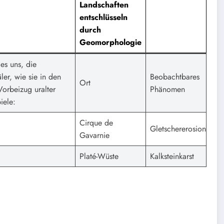
Landschaften
entschlüsseln
durch
Geomorphologie
es uns, die
er, wie sie in den
Beobachtbares
Ort
Vorbeizug uralter
Phänomen
iele:
Cirque de
Gletschererosion
Gavarnie
Platé-Wüste
Kalksteinkarst