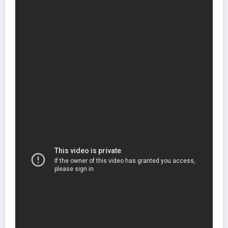
Écosystème interactif et dangers
La faune locale présente des comportements complexes :
Les paresseux bloquent temporairement les passages
Les araignées venimeuses attaquent les Sims non protégés
Les lucioles pyromanes déclenchent des incendies spontanés
Sur le meme sujet